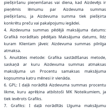
piešķiršanu pieņemšanas vai diena, kad Aizdevējs ir
pieņēmis lēmumu par Aizdevuma summas
piešķiršanu, ja Aizdevuma summa tiek piešķirta
konkrētu preču vai pakalpojumu iegādei.
4. Aizdevuma summas pēdējā maksājuma datums:
Grafikā norādītais pēdējais Maksājuma datums, līdz
kuram Klientam jāveic Aizdevuma summas pilnīga
atmaksa.
5. Anuitātes metode: Grafika sastādīšanas metode,
saskaņā ar kuru Aizdevuma summas atmaksas
maksājuma un Procentu samaksas maksājuma
kopsumma katru mēnesi ir vienāda.
6. GPL: I daļā norādītā Aizdevuma summas procentu
likme, kuru aprēķina atbilstoši MK Noteikumiem, ja
tiek ievērots Grafiks.
7. Grafiks: I daļā norādītās Līguma maksājumu