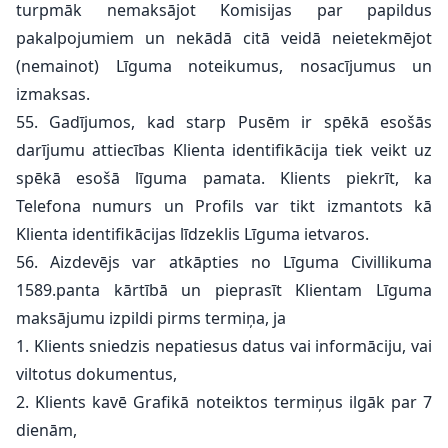
turpmāk nemaksājot Komisijas par papildus
pakalpojumiem un nekādā citā veidā neietekmējot
(nemainot) Līguma noteikumus, nosacījumus un
izmaksas.
55. Gadījumos, kad starp Pusēm ir spēkā esošās
darījumu attiecības Klienta identifikācija tiek veikt uz
spēkā esošā līguma pamata. Klients piekrīt, ka
Telefona numurs un Profils var tikt izmantots kā
Klienta identifikācijas līdzeklis Līguma ietvaros.
56. Aizdevējs var atkāpties no Līguma Civillikuma
1589.panta kārtībā un pieprasīt Klientam Līguma
maksājumu izpildi pirms termiņa, ja
1. Klients sniedzis nepatiesus datus vai informāciju, vai
viltotus dokumentus,
2. Klients kavē Grafikā noteiktos termiņus ilgāk par 7
dienām,