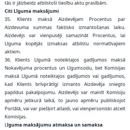
tās ir jāizbeidz atbilstoši tiesību aktu prasībām.
Citi Līguma maksājumi
35. Klients maksā Aizdevējam Procentus par
Aizdevuma summas faktisko izmantošanas laiku.
Aizdevējs var vienpusēji samazināt Procentus, lai
Līguma kopējās izmaksas atbilstu normatīvajiem
aktiem.
36. Klients Līgumā noteiktajos gadījumos maksā
Nokavējuma procentus un Līgumsodu, bet Komisijas
maksā Līgumā noteiktajos gadījumos vai gadījumos,
kad Klients brīvprātīgi izmanto Aizdevēja sniegto
papildus pakalpojumu. Aizdevējs var mainīt Komisiju
apmēru jebkurā laikā, to jauno apmēru publiskojot
Portālā, vai var piešķirt atlaidi, vai vienpersoniski atcelt
Komisijas.
L
īguma maksājumu atmaksa un samaksa