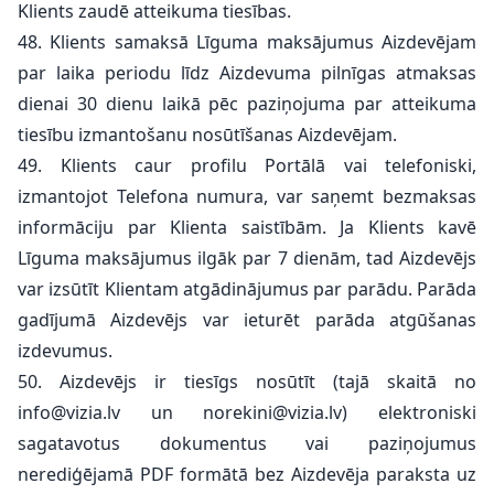
Klients zaudē atteikuma tiesības.
48. Klients samaksā Līguma maksājumus Aizdevējam
par laika periodu līdz Aizdevuma pilnīgas atmaksas
dienai 30 dienu laikā pēc paziņojuma par atteikuma
tiesību izmantošanu nosūtīšanas Aizdevējam.
49. Klients caur profilu Portālā vai telefoniski,
izmantojot Telefona numura, var saņemt bezmaksas
informāciju par Klienta saistībām. Ja Klients kavē
Līguma maksājumus ilgāk par 7 dienām, tad Aizdevējs
var izsūtīt Klientam atgādinājumus par parādu. Parāda
gadījumā Aizdevējs var ieturēt parāda atgūšanas
izdevumus.
50. Aizdevējs ir tiesīgs nosūtīt (tajā skaitā no
info@vizia.lv
un
norekini@vizia.lv
) elektroniski
sagatavotus dokumentus vai paziņojumus
nerediģējamā PDF formātā bez Aizdevēja paraksta uz