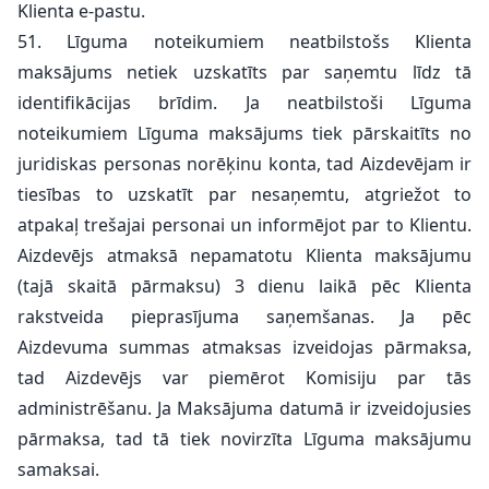
Klienta e-pastu.
51. Līguma noteikumiem neatbilstošs Klienta
maksājums netiek uzskatīts par saņemtu līdz tā
identifikācijas brīdim. Ja neatbilstoši Līguma
noteikumiem Līguma maksājums tiek pārskaitīts no
juridiskas personas norēķinu konta, tad Aizdevējam ir
tiesības to uzskatīt par nesaņemtu, atgriežot to
atpakaļ trešajai personai un informējot par to Klientu.
Aizdevējs atmaksā nepamatotu Klienta maksājumu
(tajā skaitā pārmaksu) 3 dienu laikā pēc Klienta
rakstveida pieprasījuma saņemšanas. Ja pēc
Aizdevuma summas atmaksas izveidojas pārmaksa,
tad Aizdevējs var piemērot Komisiju par tās
administrēšanu. Ja Maksājuma datumā ir izveidojusies
pārmaksa, tad tā tiek novirzīta Līguma maksājumu
samaksai.