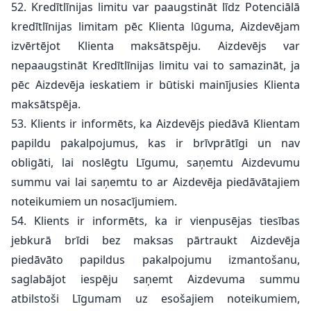
52. Kredītlīnijas limitu var paaugstināt līdz Potenciālā
kredītlīnijas limitam pēc Klienta lūguma, Aizdevējam
izvērtējot Klienta maksātspēju. Aizdevējs var
nepaaugstināt Kredītlīnijas limitu vai to samazināt, ja
pēc Aizdevēja ieskatiem ir būtiski mainījusies Klienta
maksātspēja.
53. Klients ir informēts, ka Aizdevējs piedāvā Klientam
papildu pakalpojumus, kas ir brīvprātīgi un nav
obligāti, lai noslēgtu Līgumu, saņemtu Aizdevumu
summu vai lai saņemtu to ar Aizdevēja piedāvātajiem
noteikumiem un nosacījumiem.
54. Klients ir informēts, ka ir vienpusējas tiesības
jebkurā brīdi bez maksas pārtraukt Aizdevēja
piedāvāto papildus pakalpojumu izmantošanu,
saglabājot iespēju saņemt Aizdevuma summu
atbilstoši Līgumam uz esošajiem noteikumiem,