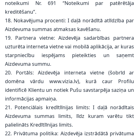
noteikumi Nr. 691 “Noteikumi par patērētāja
kreditēšanu”.
18. Nokavējuma procenti: I daļā norādītā atlīdzība par
Aizdevuma summas atmaksas kavēšanu.
19. Partnera vietne: Aizdevēja sadarbības partnera
uzturēta interneta vietne vai mobilā aplikācija, ar kuras
starpniecību iespējams pieteikties un saņemt
Aizdevuma summu.
20. Portāls: Aizdevēja interneta vietne (šobrīd ar
domēna vārdu www.vizia.lv), kurā caur Profilu
identificē Klientu un notiek Pušu savstarpēja saziņa un
informācijas apmaiņa.
21. Potenciālais kredītlīnijas limits: I daļā norādītais
Aizdevuma summas limits, līdz kuram varētu tikt
palielināts Kredītlīnijas limits.
22. Privātuma politika: Aizdevēja izstrādātā privātuma