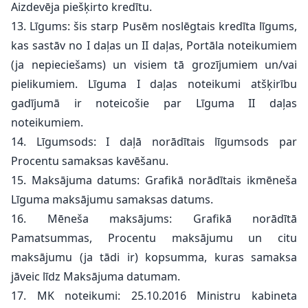
Aizdevēja piešķirto kredītu.
13. Līgums: šis starp Pusēm noslēgtais kredīta līgums,
kas sastāv no I daļas un II daļas, Portāla noteikumiem
(ja nepieciešams) un visiem tā grozījumiem un/vai
pielikumiem. Līguma I daļas noteikumi atšķirību
gadījumā ir noteicošie par Līguma II daļas
noteikumiem.
14. Līgumsods: I daļā norādītais līgumsods par
Procentu samaksas kavēšanu.
15. Maksājuma datums: Grafikā norādītais ikmēneša
Līguma maksājumu samaksas datums.
16. Mēneša maksājums: Grafikā norādītā
Pamatsummas, Procentu maksājumu un citu
maksājumu (ja tādi ir) kopsumma, kuras samaksa
jāveic līdz Maksājuma datumam.
17. MK noteikumi: 25.10.2016 Ministru kabineta