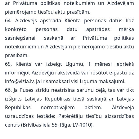
ar Privātuma politikas noteikumiem un Aizdevējam
piemērojamo tiesību aktu prasībām.
64. Aizdevējs apstrādā Klienta personas datus līdz
konkrēto personas datu apstrādes mērķa
sasniegšanai, saskaņā ar Privātuma politikas
noteikumiem un Aizdevējam piemērojamo tiesību aktu
prasībām.
65. Klients var izbeigt Līgumu, 1 mēnesi iepriekš
informējot Aizdevēju rakstveidā vai nosūtot e-pastu uz
info@vizia.lv
, ja ir samaksāti visi Līguma maksājumi.
66. Ja Puses strīdu neatrisina sarunu ceļā, tas var tikt
izšķirts Latvijas Republikas tiesā saskaņā ar Latvijas
Republikas normatīvajiem aktiem. Aizdevēja
uzraudzības iestāde: Patērētāju tiesību aizsardzības
centrs (Brīvības iela 55, Rīga, LV-1010).