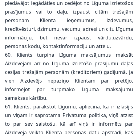
piedāvājot iegādāties un cedējot no Līguma izrietošos
prasījumus vai to daļu, izpaust citām trešajām
personām Klienta ieņēmumus, izdevumus,
kredītvēsturi, dzimumu, vecumu, adresi un citu Līguma
informāciju, bet nevar izpaust vārdu,uzvārdu,
personas kodu, kontaktinformāciju un attēlu.
60. Klients turpina Līguma maksājumus maksāt
Aizdevējam arī no Līguma izrietošo prasījumu daļas
cesijas trešajām personām (kreditoriem) gadījumā, ja
vien Aizdevējs nepaziņo Klientam par pretējo,
informējot par turpmāko Līguma maksājumu
samaksas kārtību.
61. Klients, parakstot Līgumu, apliecina, ka ir izlasījis
un viņam ir saprotama Privātuma politika, viņš atzīst
to par sev saistošu, kā arī viņš ir informēts par
Aizdevēja veikto Klienta personas datu apstrādi, kas