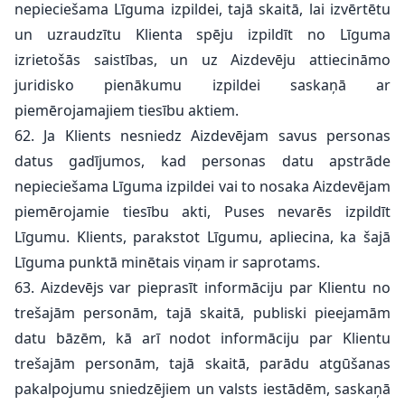
nepieciešama Līguma izpildei, tajā skaitā, lai izvērtētu
un uzraudzītu Klienta spēju izpildīt no Līguma
izrietošās saistības, un uz Aizdevēju attiecināmo
juridisko pienākumu izpildei saskaņā ar
piemērojamajiem tiesību aktiem.
62. Ja Klients nesniedz Aizdevējam savus personas
datus gadījumos, kad personas datu apstrāde
nepieciešama Līguma izpildei vai to nosaka Aizdevējam
piemērojamie tiesību akti, Puses nevarēs izpildīt
Līgumu. Klients, parakstot Līgumu, apliecina, ka šajā
Līguma punktā minētais viņam ir saprotams.
63. Aizdevējs var pieprasīt informāciju par Klientu no
trešajām personām, tajā skaitā, publiski pieejamām
datu bāzēm, kā arī nodot informāciju par Klientu
trešajām personām, tajā skaitā, parādu atgūšanas
pakalpojumu sniedzējiem un valsts iestādēm, saskaņā