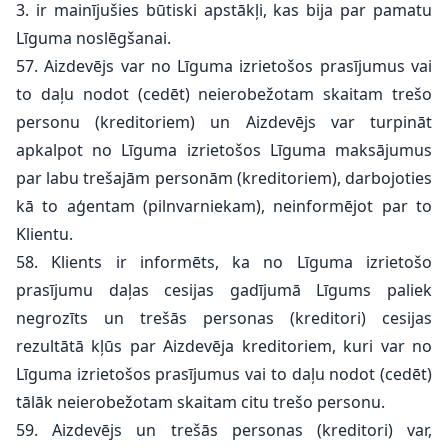
3. ir mainījušies būtiski apstākļi, kas bija par pamatu
Līguma noslēgšanai.
57. Aizdevējs var no Līguma izrietošos prasījumus vai
to daļu nodot (cedēt) neierobežotam skaitam trešo
personu (kreditoriem) un Aizdevējs var turpināt
apkalpot no Līguma izrietošos Līguma maksājumus
par labu trešajām personām (kreditoriem), darbojoties
kā to aģentam (pilnvarniekam), neinformējot par to
Klientu.
58. Klients ir informēts, ka no Līguma izrietošo
prasījumu daļas cesijas gadījumā Līgums paliek
negrozīts un trešās personas (kreditori) cesijas
rezultātā kļūs par Aizdevēja kreditoriem, kuri var no
Līguma izrietošos prasījumus vai to daļu nodot (cedēt)
tālāk neierobežotam skaitam citu trešo personu.
59. Aizdevējs un trešās personas (kreditori) var,