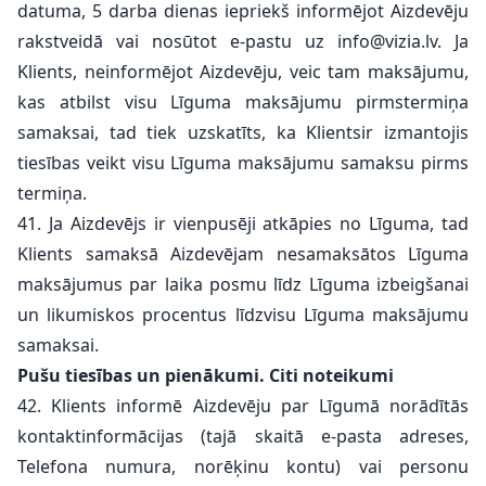
datuma, 5 darba dienas iepriekš informējot Aizdevēju
rakstveidā vai nosūtot e-pastu uz
info@vizia.lv
. Ja
Klients, neinformējot Aizdevēju, veic tam maksājumu,
kas atbilst visu Līguma maksājumu pirmstermiņa
samaksai, tad tiek uzskatīts, ka Klientsir izmantojis
tiesības veikt visu Līguma maksājumu samaksu pirms
termiņa.
41. Ja Aizdevējs ir vienpusēji atkāpies no Līguma, tad
Klients samaksā Aizdevējam nesamaksātos Līguma
maksājumus par laika posmu līdz Līguma izbeigšanai
un likumiskos procentus līdzvisu Līguma maksājumu
samaksai.
Pušu tiesības un pienākumi. Citi noteikumi
42. Klients informē Aizdevēju par Līgumā norādītās
kontaktinformācijas (tajā skaitā e-pasta adreses,
Telefona numura, norēķinu kontu) vai personu