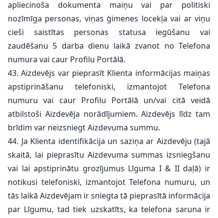
apliecinoša dokumenta maiņu vai par politiski
nozīmīga personas, viņas ģimenes locekļa vai ar viņu
cieši saistītas personas statusa iegūšanu vai
zaudēšanu 5 darba dienu laikā zvanot no Telefona
numura vai caur Profilu Portālā.
43. Aizdevējs var pieprasīt Klienta informācijas maiņas
apstiprināšanu telefoniski, izmantojot Telefona
numuru vai caur Profilu Portālā un/vai citā veidā
atbilstoši Aizdevēja norādījumiem. Aizdevējs līdz tam
brīdim var neizsniegt Aizdevuma summu.
44. Ja Klienta identifikācija un saziņa ar Aizdevēju (tajā
skaitā, lai pieprasītu Aizdevuma summas izsniegšanu
vai lai apstiprinātu grozījumus Līguma I & II daļā) ir
notikusi telefoniski, izmantojot Telefona numuru, un
tās laikā Aizdevējam ir sniegta tā pieprasītā informācija
par Līgumu, tad tiek uzskatīts, ka telefona saruna ir