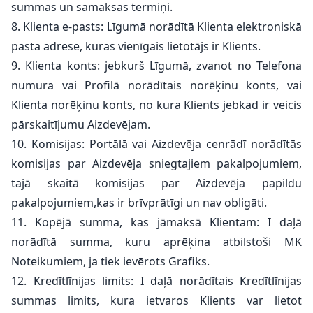
summas un samaksas termiņi.
8. Klienta e-pasts: Līgumā norādītā Klienta elektroniskā
pasta adrese, kuras vienīgais lietotājs ir Klients.
9. Klienta konts: jebkurš Līgumā, zvanot no Telefona
numura vai Profilā norādītais norēķinu konts, vai
Klienta norēķinu konts, no kura Klients jebkad ir veicis
pārskaitījumu Aizdevējam.
10. Komisijas: Portālā vai Aizdevēja cenrādī norādītās
komisijas par Aizdevēja sniegtajiem pakalpojumiem,
tajā skaitā komisijas par Aizdevēja papildu
pakalpojumiem,kas ir brīvprātīgi un nav obligāti.
11. Kopējā summa, kas jāmaksā Klientam: I daļā
norādītā summa, kuru aprēķina atbilstoši MK
Noteikumiem, ja tiek ievērots Grafiks.
12. Kredītlīnijas limits: I daļā norādītais Kredītlīnijas
summas limits, kura ietvaros Klients var lietot