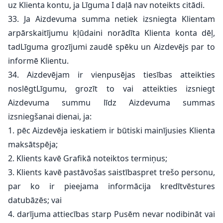
uz Klienta kontu, ja Līguma I daļā nav noteikts citādi.
33. Ja Aizdevuma summa netiek izsniegta Klientam
arpārskaitījumu kļūdaini norādīta Klienta konta dēļ,
tadLīguma grozījumi zaudē spēku un Aizdevējs par to
informē Klientu.
34. Aizdevējam ir vienpusējas tiesības atteikties
noslēgtLīgumu, grozīt to vai atteikties izsniegt
Aizdevuma summu līdz Aizdevuma summas
izsniegšanai dienai, ja:
1. pēc Aizdevēja ieskatiem ir būtiski mainījusies Klienta
maksātspēja;
2. Klients kavē Grafikā noteiktos termiņus;
3. Klients kavē pastāvošas saistībaspret trešo personu,
par ko ir pieejama informācija kredītvēstures
datubāzēs; vai
4. darījuma attiecības starp Pusēm nevar nodibināt vai