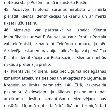
notikusi starp Pusēm, un tā ir saistoša Pusēm.
45. Aizdevējs telefona sarunas ieraksta ar mērķi
pierādīt Klienta identifikācijas veikšanu un ar mērķi
fiksēt Pušu saziņu
46. Aizdevējs var pārtraukt vai izbeigt Klienta
identifikāciju un/vai Pušu saziņu caur Profilu Portālā
vai telefoniski, izmantojot Telefona numuru, ja pēc
Aizdevēja ieskatiem nav bijusi pilnvērtīga vai pienācīga
Klienta identifikācija vai Pušu saziņa. Klientam nebūs
nekādu pretenziju pret to.
47. Klients var 14 dienu laikā pēc Līguma noslēgšanas
izmantot atteikuma tiesības un atkāpties no Līguma, ja
Kredītlīnijas limits pārsniedz 140 EUR, rakstveidā
paziņojot Aizdevējam. Ja Klients paziņojumu par
atteikuma tiesību izmantošanu Aizdevējam nav
nosūtījis Līgumā noteiktajā kārtībā un termiņā, tad