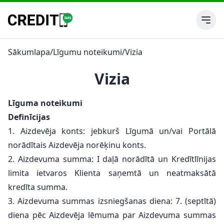
Sākumlapa
/
Līgumu noteikumi
/
Vizia
Vizia
Līguma noteikumi
Definīcijas
1. Aizdevēja konts: jebkurš Līgumā un/vai Portālā
norādītais Aizdevēja norēķinu konts.
2. Aizdevuma summa: I daļā norādītā un Kredītlīnijas
limita ietvaros Klienta saņemtā un neatmaksātā
kredīta summa.
3. Aizdevuma summas izsniegšanas diena: 7. (septītā)
diena pēc Aizdevēja lēmuma par Aizdevuma summas