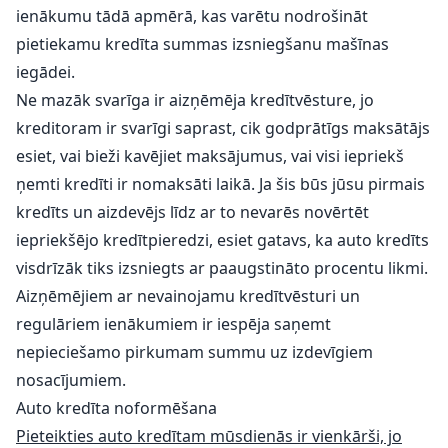
ienākumu tādā apmērā, kas varētu nodrošināt
pietiekamu kredīta summas izsniegšanu mašīnas
iegādei.
Ne mazāk svarīga ir aizņēmēja kredītvēsture, jo
kreditoram ir svarīgi saprast, cik godprātīgs maksātājs
esiet, vai bieži kavējiet maksājumus, vai visi iepriekš
ņemti kredīti ir nomaksāti laikā. Ja šis būs jūsu pirmais
kredīts un aizdevējs līdz ar to nevarēs novērtēt
iepriekšējo kredītpieredzi, esiet gatavs, ka auto kredīts
visdrīzāk tiks izsniegts ar paaugstināto procentu likmi.
Aizņēmējiem ar nevainojamu kredītvēsturi un
regulāriem ienākumiem ir iespēja saņemt
nepieciešamo pirkumam summu uz izdevīgiem
nosacījumiem.
Auto kredīta noformēšana
Pieteikties auto kredītam mūsdienās ir vienkārši, jo