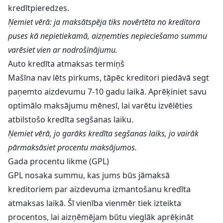
kredītpieredzes.
Ņemiet vērā: ja maksātspēja tiks novērtēta no kreditora
puses kā nepietiekamā, aizņemties nepieciešamo summu
varēsiet vien ar nodrošinājumu.
Auto kredīta atmaksas termiņš
Mašīna nav lēts pirkums, tāpēc kreditori piedāvā segt
paņemto aizdevumu 7-10 gadu laikā. Aprēķiniet savu
optimālo maksājumu mēnesī, lai varētu izvēlēties
atbilstošo kredīta segšanas laiku.
Ņemiet vērā, jo garāks kredīta segšanas laiks, jo vairāk
pārmaksāsiet procentu maksājumos.
Gada procentu likme (GPL)
GPL nosaka summu, kas jums būs jāmaksā
kreditoriem par aizdevuma izmantošanu kredīta
atmaksas laikā. Šī vienība vienmēr tiek izteikta
procentos, lai aizņēmējam būtu vieglāk aprēķināt