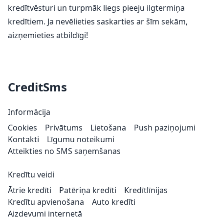
kredītvēsturi un turpmāk liegs pieeju ilgtermiņa
kredītiem. Ja nevēlieties saskarties ar šīm sekām,
aizņemieties atbildīgi!
CreditSms
Informācija
Cookies
Privātums
Lietošana
Push paziņojumi
Kontakti
Līgumu noteikumi
Atteikties no SMS saņemšanas
Kredītu veidi
Ātrie kredīti
Patēriņa kredīti
Kredītlīnijas
Kredītu apvienošana
Auto kredīti
Aizdevumi internetā