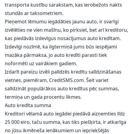
transporta kustību sarakstam, kas ierobežots nakts
stundās ar taksometriem.
Pieņemot lēmumu iegādāties jaunu auto, ir svarīgi
izvēlēties ne vien mašīnu, ko pirksiet, bet arī kreditoru,
kas piedāvās izdevīgus nosacījumus auto kredītam.
Izdevīgi nozīmē, ka ilgtermiņā jums būs iespējami
mazāka pārmaksa, jo auto kredīti parasti tiek
noformēti uz vairākiem gadiem.
Izdarīt pareizu izvēli palīdzēs kredītu salīdzināšanas
vietnes, piemēram, CreditSMS.com. Šeit variet
salīdzināt populārākos auto kredītus pēc summas,
termiņa un gada procentu likmes.
Auto kredīta summa
Kreditori vēlamā auto iegādei piedāvā aizņemties līdz
25 000 eiro, taču summa, kas tiks piešķirta, ir atkarīga
no jūsu ikmēneša ienākumiem un iepriekšējās