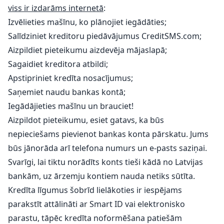
viss ir izdarāms internetā
:
Izvēlieties mašīnu, ko plānojiet iegādāties;
Salīdziniet kreditoru piedāvājumus CreditSMS.com;
Aizpildiet pieteikumu aizdevēja mājaslapā;
Sagaidiet kreditora atbildi;
Apstipriniet kredīta nosacījumus;
Saņemiet naudu bankas kontā;
Iegādājieties mašīnu un brauciet!
Aizpildot pieteikumu, esiet gatavs, ka būs
nepieciešams pievienot bankas konta pārskatu. Jums
būs jānorāda arī telefona numurs un e-pasts saziņai.
Svarīgi, lai tiktu norādīts konts tieši kādā no Latvijas
bankām, uz ārzemju kontiem nauda netiks sūtīta.
Kredīta līgumus šobrīd lielākoties ir iespējams
parakstīt attālināti ar Smart ID vai elektronisko
parastu, tāpēc kredīta noformēšana patiešām