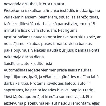
nesagādā grūtības, ir ērta un ātra.
Pieteikuma izskatīšana finanšu iestādēs ir atkarīga no
vairākām niansēm, piemēram, situācijas sarežģītības,
taču kredītiestāžu darba laikā parasti aizņem no 15
minūtēm līdz divām stundām. Pēc līguma
apstiprināšanas nauda kontā ienāks burtiski uzreiz, ar
nosacījumu, ka abas puses izmanto viena bankas
pakalpojumus. Vēlākais nauda būs jūsu bankas kontā
nākamajā darba dienā.
Saistīti ar auto kredītu riski
Automašīnas iegāde vienmēr prasa lielus naudas
ieguldījumus, īpaši, ja vēlaties iegādāties mašīnu labā
darba kārtībā. Protams, izvēloties lietotu auto, ir
saprotams, kā pēc tā iegādes būs vēl papildu tēriņi.
Tieši tāpēc, apdomājot kredīta summu, vajadzētu
aizdevuma pieteikumā iekļaut naudu remontam, eļļas