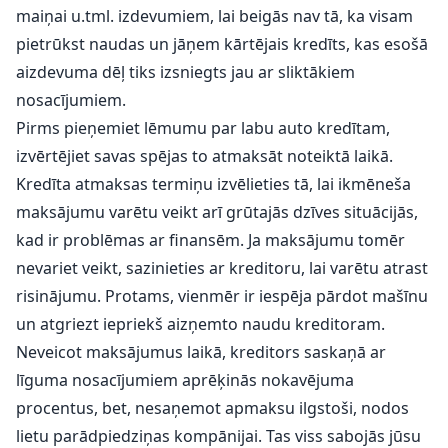
maiņai u.tml. izdevumiem, lai beigās nav tā, ka visam
pietrūkst naudas un jāņem kārtējais kredīts, kas esošā
aizdevuma dēļ tiks izsniegts jau ar sliktākiem
nosacījumiem.
Pirms pieņemiet lēmumu par labu auto kredītam,
izvērtējiet savas spējas to atmaksāt noteiktā laikā.
Kredīta atmaksas termiņu izvēlieties tā, lai ikmēneša
maksājumu varētu veikt arī grūtajās dzīves situācijās,
kad ir problēmas ar finansēm. Ja maksājumu tomēr
nevariet veikt, sazinieties ar kreditoru, lai varētu atrast
risinājumu. Protams, vienmēr ir iespēja pārdot mašīnu
un atgriezt iepriekš aizņemto naudu kreditoram.
Neveicot maksājumus laikā, kreditors saskaņā ar
līguma nosacījumiem aprēķinās nokavējuma
procentus, bet, nesaņemot apmaksu ilgstoši, nodos
lietu parādpiedziņas kompānijai. Tas viss sabojās jūsu