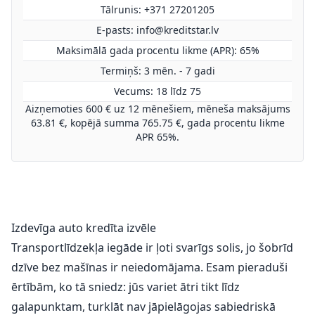
Tālrunis: +371 27201205
E-pasts:
info@kreditstar.lv
Maksimālā gada procentu likme (APR): 65%
Termiņš: 3 mēn. - 7 gadi
Vecums: 18 līdz 75
Aizņemoties 600 € uz 12 mēnešiem, mēneša maksājums
63.81 €, kopējā summa 765.75 €, gada procentu likme
APR 65%.
Izdevīga auto kredīta izvēle
Transportlīdzekļa iegāde ir ļoti svarīgs solis, jo šobrīd
dzīve bez mašīnas ir neiedomājama. Esam pieraduši
ērtībām, ko tā sniedz: jūs variet ātri tikt līdz
galapunktam, turklāt nav jāpielāgojas sabiedriskā