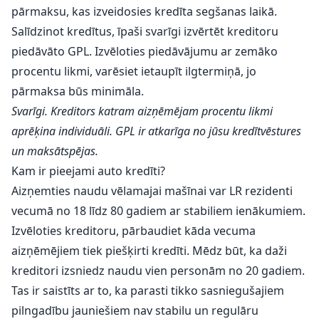
pārmaksu, kas izveidosies kredīta segšanas laikā.
Salīdzinot kredītus, īpaši svarīgi izvērtēt kreditoru
piedāvāto GPL. Izvēloties piedāvājumu ar zemāko
procentu likmi, varēsiet ietaupīt ilgtermiņā, jo
pārmaksa būs minimāla.
Svarīgi. Kreditors katram aizņēmējam procentu likmi
aprēķina individuāli. GPL ir atkarīga no jūsu kredītvēstures
un maksātspējas.
Kam ir pieejami auto kredīti?
Aizņemties naudu vēlamajai mašīnai var LR rezidenti
vecumā no 18 līdz 80 gadiem ar stabiliem ienākumiem.
Izvēloties kreditoru, pārbaudiet kāda vecuma
aizņēmējiem tiek piešķirti kredīti. Mēdz būt, ka daži
kreditori izsniedz naudu vien personām no 20 gadiem.
Tas ir saistīts ar to, ka parasti tikko sasniegušajiem
pilngadību jauniešiem nav stabilu un regulāru