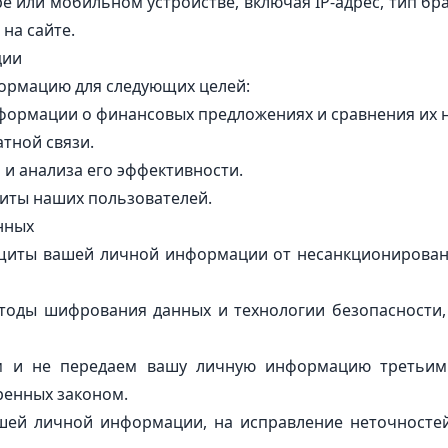
или мобильном устройстве, включая IP-адрес, тип бра
 на сайте.
ции
ормацию для следующих целей:
нформации о финансовых предложениях и сравнения их 
атной связи.
 и анализа его эффективности.
иты наших пользователей.
анных
ащиты вашей личной информации от несанкционированн
оды шифрования данных и технологии безопасности,
 и не передаем вашу личную информацию третьим 
ренных законом.
ашей личной информации, на исправление неточностей