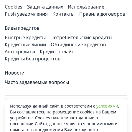
Cookies
Защита данных
Использование
Push уведомления
Контакты
Правила договоров
Виды кредитов
Быстрые кредиты
Потребительские кредиты
Кредитные линии
Объединение кредитов
Автокредиты
Кредит онлайн
Кредиты без процентов
Новости
Часто задаваемые вопросы
Используя данный сайт, в соответствии с
условиями
,
CreditSms Латвия
Вы соглашаетесь на размещение cookies на Вашем
Смотреть все страны
устройстве. Сookies накапливает данные о
посещении Сайта, данные являются анонимными и
CreditSms не является кредитором или каким-либо
помогают в предложении Вам походящего