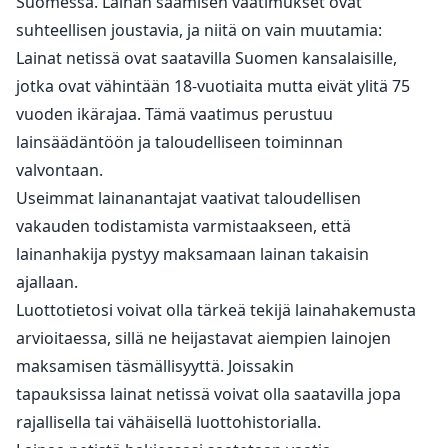
Suomessa. Lainan saamisen vaatimukset ovat
suhteellisen joustavia, ja niitä on vain muutamia:
Lainat netissä ovat saatavilla Suomen kansalaisille,
jotka ovat vähintään 18-vuotiaita mutta eivät ylitä 75
vuoden ikärajaa. Tämä vaatimus perustuu
lainsäädäntöön ja taloudelliseen toiminnan
valvontaan.
Useimmat lainanantajat vaativat taloudellisen
vakauden todistamista varmistaakseen, että
lainanhakija pystyy maksamaan lainan takaisin
ajallaan.
Luottotietosi voivat olla tärkeä tekijä lainahakemusta
arvioitaessa, sillä ne heijastavat aiempien lainojen
maksamisen täsmällisyyttä. Joissakin
tapauksissa lainat netissä voivat olla saatavilla jopa
rajallisella tai vähäisellä luottohistorialla.