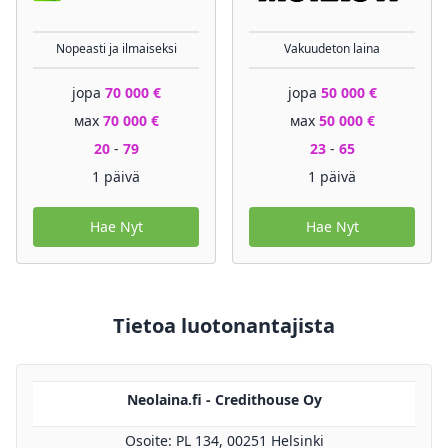
Nopeasti ja ilmaiseksi
Vakuudeton laina
jopa
70 000 €
jopa
50 000 €
мах
70 000 €
мах
50 000 €
20
-
79
23
-
65
1 päivä
1 päivä
Hae Nyt
Hae Nyt
Tietoa luotonantajista
Neolaina.fi - Credithouse Oy
Osoite: PL 134, 00251 Helsinki