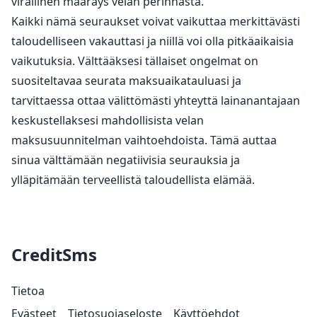
virallinen määräys velan perinnästä.
Kaikki nämä seuraukset voivat vaikuttaa merkittävästi
taloudelliseen vakauttasi ja niillä voi olla pitkäaikaisia
vaikutuksia. Välttääksesi tällaiset ongelmat on
suositeltavaa seurata maksuaikatauluasi ja
tarvittaessa ottaa välittömästi yhteyttä lainanantajaan
keskustellaksesi mahdollisista velan
maksusuunnitelman vaihtoehdoista. Tämä auttaa
sinua välttämään negatiivisia seurauksia ja
ylläpitämään terveellistä taloudellista elämää.
CreditSms
Tietoa
Evästeet
Tietosuojaseloste
Käyttöehdot