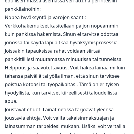
edullisemmassa asemassa verrattuna perinteisiin
pankkilainoihin:
Nopea hyväksyntä ja varojen saanti:
Verkkohakemukset käsitellään paljon nopeammin
kuin pankissa hakemista. Sinun ei tarvitse odottaa
jonossa tai käydä läpi pitkää hyväksymisprosessia.
Joissakin tapauksissa rahat voidaan siirtää
pankkitilillesi muutamassa minuutissa tai tunneissa.
Helppous ja saavutettavuus: Voit hakea lainaa milloin
tahansa päivällä tai yöllä ilman, että sinun tarvitsee
poistua kotoasi tai työpaikaltasi. Tämä on erityisen
hyödyllistä, kun tarvitset kiireellisesti taloudellista
apua.
Joustavat ehdot: Lainat netissä tarjoavat yleensä
joustavia ehtoja. Voit valita takaisinmaksuajan ja
lainasumman tarpeidesi mukaan. Lisäksi voit vertailla