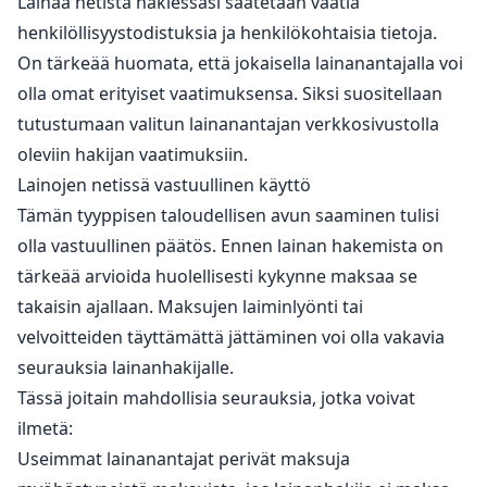
Lainaa netistä hakiessasi saatetaan vaatia
henkilöllisyystodistuksia ja henkilökohtaisia tietoja.
On tärkeää huomata, että jokaisella lainanantajalla voi
olla omat erityiset vaatimuksensa. Siksi suositellaan
tutustumaan valitun lainanantajan verkkosivustolla
oleviin hakijan vaatimuksiin.
Lainojen netissä vastuullinen käyttö
Tämän tyyppisen taloudellisen avun saaminen tulisi
olla vastuullinen päätös. Ennen lainan hakemista on
tärkeää arvioida huolellisesti kykynne maksaa se
takaisin ajallaan. Maksujen laiminlyönti tai
velvoitteiden täyttämättä jättäminen voi olla vakavia
seurauksia lainanhakijalle.
Tässä joitain mahdollisia seurauksia, jotka voivat
ilmetä:
Useimmat lainanantajat perivät maksuja