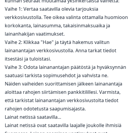
kunhan seuraat muutamaa yksinkertaista vaihetta:
Vaihe 1: Vertaa saatavilla olevia tarjouksia
verkkosivustolla. Tee oikea valinta ottamalla huomioon
korkokanta, lainasumma, takaisinmaksuaika ja
lainanhakijan vaatimukset.
Vaihe 2: Klikkaa "Hae" ja täytä hakemus valitun
lainanantajan verkkosivustolla. Anna tarkat tiedot
itsestäsi ja tuloistasi.
Vaihe 3: Odota lainanantajan päätöstä ja hyväksynnän
saatuasi tarkista sopimusehdot ja vahvista ne.
Näiden vaiheiden suorittamisen jälkeen lainanantaja
aloittaa rahojen siirtämisen pankkitilillesi. Varmista,
että tarkistat lainanantajan verkkosivustolta tiedot
rahojen odotetusta saapumisajasta.
Lainat netissä saatavilla...
Lainat netissä ovat saatavilla laajalle joukolle ihmisiä