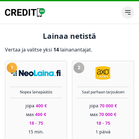
Lainaa netistä
Vertaa ja valitse yksi
14
lainanantajat.
Nopea lainapäätös
Saat parhaan tarjouksen
jopa
400 €
jopa
70 000 €
мах
400 €
мах
70 000 €
18
-
75
18
-
75
15 min.
1 päivä