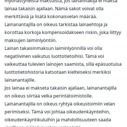
myöhästyneistä maksuista, jos lainanhakija ei maksa
lainaa takaisin ajallaan. Nämä sakot voivat olla
merkittäviä ja lisätä kokonaisvelan määrää.
Lainanantajilla on oikeus tarkistaa lainaehtoja ja
korottaa korkoja kompensoidakseen riskin, joka liittyy
maksujen laiminlyöntiin.
Lainan takaisinmaksun laiminlyönnillä voi olla
negatiivinen vaikutus luottotietoihisi. Tämä voi
vaikeuttaa tulevien lainojen saamista, sillä epäsuotuisa
luottotietohistoria katsotaan kielteiseksi merkiksi
lainanantajille.
Jos lainaa ei makseta takaisin ajallaan, lainanantajilla
on oikeus siirtää velka perintätoimistolle.
Lainanantajilla on oikeus ryhtyä oikeustoimiin velan
perimiseksi. Tämä voi johtaa oikeudenkäynteihin,
oikeudenkäyntikuluihin ja mahdollisuuteen saada