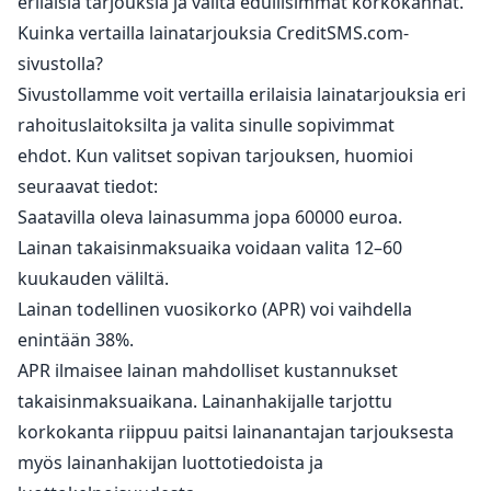
erilaisia tarjouksia ja valita edullisimmat korkokannat.
Kuinka vertailla lainatarjouksia CreditSMS.com-
sivustolla?
Sivustollamme voit vertailla erilaisia lainatarjouksia eri
rahoituslaitoksilta ja valita sinulle sopivimmat
ehdot. Kun valitset sopivan tarjouksen, huomioi
seuraavat tiedot:
Saatavilla oleva lainasumma jopa 60000 euroa.
Lainan takaisinmaksuaika voidaan valita 12–60
kuukauden väliltä.
Lainan todellinen vuosikorko (APR) voi vaihdella
enintään 38%.
APR ilmaisee lainan mahdolliset kustannukset
takaisinmaksuaikana. Lainanhakijalle tarjottu
korkokanta riippuu paitsi lainanantajan tarjouksesta
myös lainanhakijan luottotiedoista ja