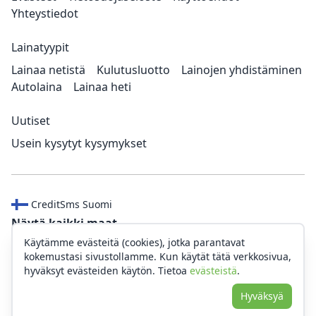
Yhteystiedot
Lainatyypit
Lainaa netistä
Kulutusluotto
Lainojen yhdistäminen
Autolaina
Lainaa heti
Uutiset
Usein kysytyt kysymykset
CreditSms Suomi
Näytä kaikki maat
Käytämme evästeitä (cookies), jotka parantavat
CreditSms ("me") ei ole lainanantaja tai pankki emmekä tarjoa
kokemustasi sivustollamme. Kun käytät tätä verkkosivua,
taloudellista neuvontaa tai suosituksia. CreditSms on
hyväksyt evästeiden käytön. Tietoa
evästeistä
.
ilmainen vertailualusta, jonka avulla voit valita eri
Hyväksyä
lainavaihtoehtojen välillä.