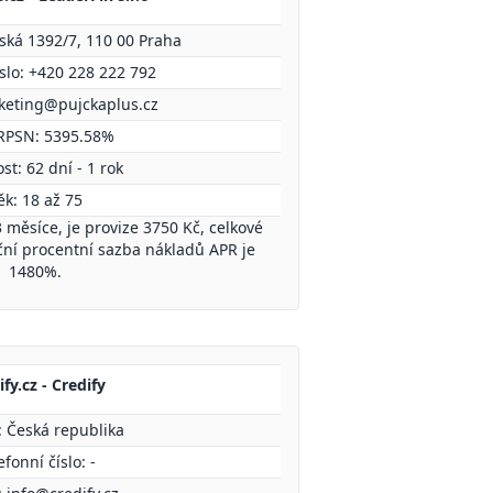
ská 1392/7, 110 00 Praha
íslo: +420 228 222 792
keting@pujckaplus.cz
RPSN: 5395.58%
st: 62 dní - 1 rok
ěk: 18 až 75
 měsíce, je provize 3750 Kč, celkové
oční procentní sazba nákladů APR je
1480%.
fy.cz - Credify
: Česká republika
efonní číslo: -