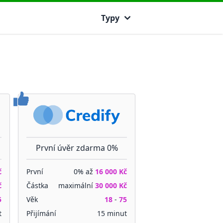
Typy
První úvěr zdarma 0%
č
První
0% až
16 000 Kč
č
Částka
maximální
30 000 Kč
5
Věk
18
-
75
t
Přijímání
15 minut