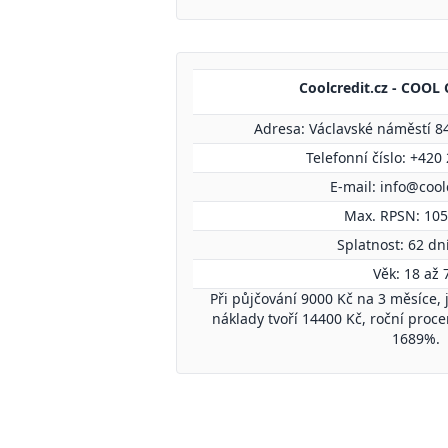
Coolcredit.cz - COOL C
Adresa: Václavské náměstí 84
Telefonní číslo: +420
E-mail:
info@coolc
Max. RPSN: 10
Splatnost: 62 dní
Věk: 18 až 
Při půjčování 9000 Kč na 3 měsíce, 
náklady tvoří 14400 Kč, roční proc
1689%.