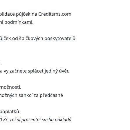
solidace půjček na Creditsms.com
šími podmínkami.
jček od špičkových poskytovatelů.
ů.
 vy začnete splácet jediný úvěr.
h možností.
 možných sankcí za předčasné
 poplatků.
00 Kč, roční procentní sazba nákladů