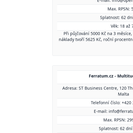
E-mail:
info@open
Max. RPSN: 
Splatnost: 62 dní
Věk: 18 až 
Při půjčování 5000 Kč na 3 měsíce, 
náklady tvoří 5625 Kč, roční procent
Ferratum.cz - Multitu
Adresa: ST Business Centre, 120 Th
Malta
Telefonní číslo: +420
E-mail:
info@ferra
Max. RPSN: 29
Splatnost: 62 dní 