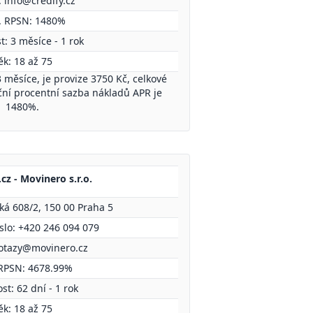
:
info@credify.cz
. RPSN: 1480%
t: 3 měsíce - 1 rok
ěk: 18 až 75
 měsíce, je provize 3750 Kč, celkové
oční procentní sazba nákladů APR je
1480%.
cz - Movinero s.r.o.
ká 608/2, 150 00 Praha 5
íslo: +420 246 094 079
otazy@movinero.cz
RPSN: 4678.99%
st: 62 dní - 1 rok
ěk: 18 až 75