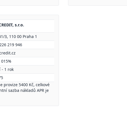
REDIT, s.r.o.
1/3, 110 00 Praha 1
 226 219 946
redit.cz
5 015%
 - 1 rok
75
je provize 5400 Kč, celkové
entní sazba nákladů APR je