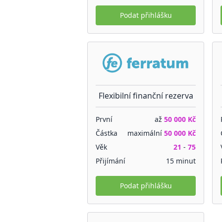
Podat přihlášku
Flexibilní finanční rezerva
První
až
50 000 Kč
Částka
maximální
50 000 Kč
Věk
21
-
75
Přijímání
15 minut
Podat přihlášku