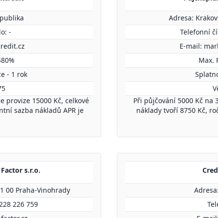
publika
Adresa: Krakov
o: -
Telefonní č
redit.cz
E-mail:
mar
480%
Max. 
e - 1 rok
Splatno
75
V
je provize 15000 Kč, celkové
Při půjčování 5000 Kč na 3
entní sazba nákladů APR je
náklady tvoří 8750 Kč, r
Factor s.r.o.
Credi
01 00 Praha-Vinohrady
Adresa
 228 226 759
Tel