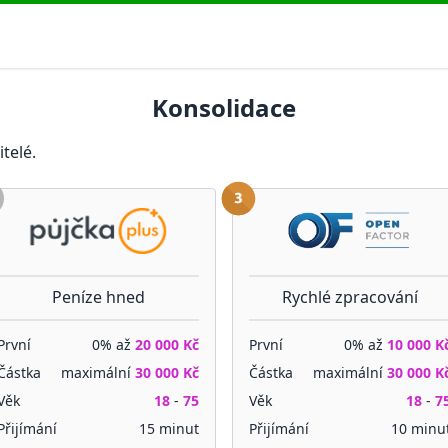
Konsolidace
itelé.
Peníze hned
Rychlé zpracování
První
0% až
20 000 Kč
První
0% až
10 000 K
Částka
maximální
30 000 Kč
Částka
maximální
30 000 K
Věk
18
-
75
Věk
18
-
7
Přijímání
15 minut
Přijímání
10 minu