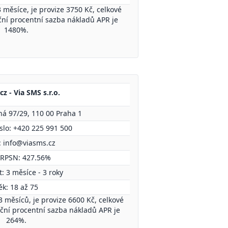
 měsíce, je provize 3750 Kč, celkové
oční procentní sazba nákladů APR je
1480%.
z - Via SMS s.r.o.
ná 97/29, 110 00 Praha 1
íslo: +420 225 991 500
:
info@viasms.cz
 RPSN: 427.56%
: 3 měsíce - 3 roky
ěk: 18 až 75
3 měsíců, je provize 6600 Kč, celkové
oční procentní sazba nákladů APR je
264%.