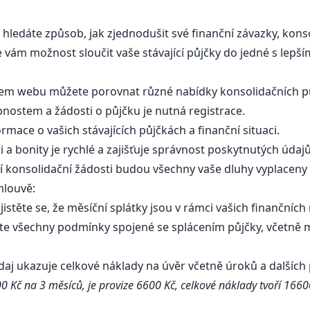
 hledáte způsob, jak zjednodušit své finanční závazky, kon
 vám možnost sloučit vaše stávající půjčky do jedné s lep
:
em webu můžete porovnat různé nabídky konsolidačních pů
nostem a žádosti o půjčku je nutná registrace.
mace o vašich stávajících půjčkách a finanční situaci.
 a bonity je rychlé a zajišťuje správnost poskytnutých údaj
 konsolidační žádosti budou všechny vaše dluhy vyplaceny a
smlouvě:
istěte se, že měsíční splátky jsou v rámci vašich finančníc
te všechny podmínky spojené se splácením půjčky, včetně
daj ukazuje celkové náklady na úvěr včetně úroků a dalších
00 Kč na 3 měsíců, je provize 6600 Kč, celkové náklady tvoří 166