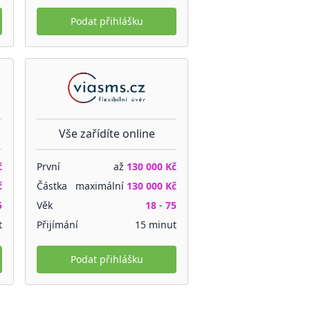
Podat přihlášku
Vše zařídíte online
č
První
až
130 000 Kč
č
Částka
maximální
130 000 Kč
5
Věk
18
-
75
t
Přijímání
15 minut
Podat přihlášku