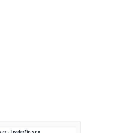
.cz - LeaderFin s.r.o