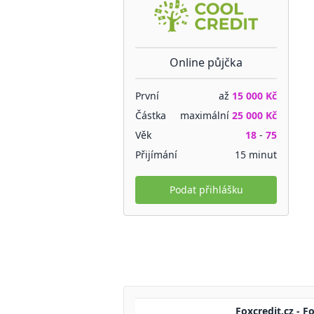
Online půjčka
První
až
15 000 Kč
Částka
maximální
25 000 Kč
Věk
18
-
75
Přijímání
15 minut
Podat přihlášku
Foxcredit.cz - F