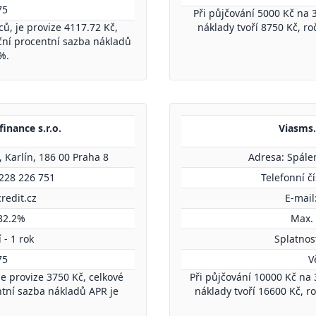
75
Při půjčování 5000 Kč na 3
ů, je provize 4117.72 Kč,
náklady tvoří 8750 Kč, r
oční procentní sazba nákladů
%.
finance s.r.o.
Viasms.c
 Karlín, 186 00 Praha 8
Adresa: Spále
 228 226 751
Telefonní č
redit.cz
E-mail
32.2%
Max.
 - 1 rok
Splatnost
75
V
je provize 3750 Kč, celkové
Při půjčování 10000 Kč na 
ntní sazba nákladů APR je
náklady tvoří 16600 Kč, r