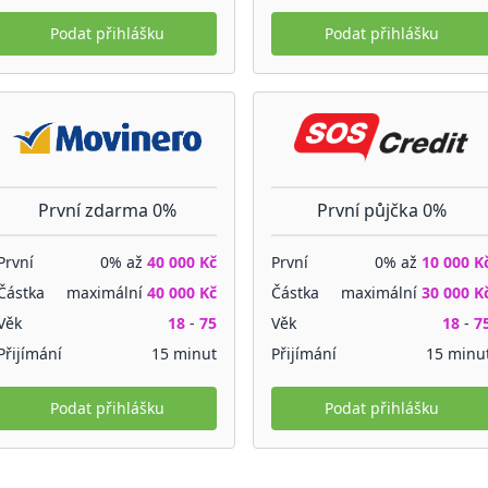
Podat přihlášku
Podat přihlášku
První zdarma 0%
První půjčka 0%
První
0% až
40 000 Kč
První
0% až
10 000 K
Částka
maximální
40 000 Kč
Částka
maximální
30 000 K
Věk
18
-
75
Věk
18
-
7
Přijímání
15 minut
Přijímání
15 minu
Podat přihlášku
Podat přihlášku