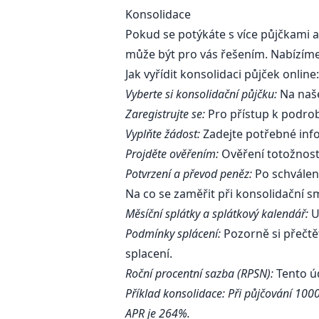
Konsolidace
Pokud se potýkáte s více půjčkami a
může být pro vás řešením. Nabízíme
Jak vyřídit konsolidaci půjček online
Vyberte si konsolidační půjčku:
Na naš
Zaregistrujte se:
Pro přístup k podrob
Vyplňte žádost:
Zadejte potřebné infor
Projděte ověřením:
Ověření totožnosti
Potvrzení a převod peněz:
Po schválení
Na co se zaměřit při konsolidační 
Měsíční splátky a splátkový kalendář:
Uj
Podmínky splácení:
Pozorně si přečtě
splacení.
Roční procentní sazba (RPSN):
Tento ú
Příklad konsolidace: Při půjčování 100
APR je 264%.