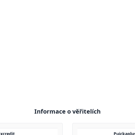
Informace o věřitelích
oxcredit
Pujckaplus