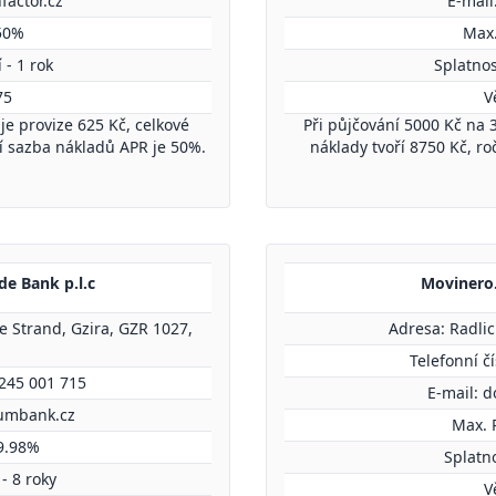
factor.cz
E-mail
50%
Max
 - 1 rok
Splatnos
75
V
je provize 625 Kč, celkové
Při půjčování 5000 Kč na 3
ní sazba nákladů APR je 50%.
náklady tvoří 8750 Kč, r
de Bank p.l.c
Movinero.
e Strand, Gzira, GZR 1027,
Adresa: Radlic
Telefonní č
 245 001 715
E-mail:
d
tumbank.cz
Max. 
9.98%
Splatno
- 8 roky
V