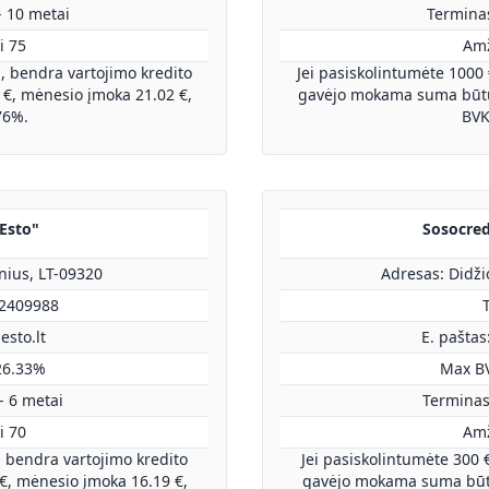
- 10 metai
Terminas
i 75
Amž
, bendra vartojimo kredito
Jei pasiskolintumėte 1000
€, mėnesio įmoka 21.02 €,
gavėjo mokama suma būtų 
76%.
BVK
"Esto"
Sosocredi
lnius, LT-09320
Adresas: Didžio
52409988
T
esto.lt
E. paštas
26.33%
Max B
- 6 metai
Terminas
i 70
Amž
, bendra vartojimo kredito
Jei pasiskolintumėte 300 
, mėnesio įmoka 16.19 €,
gavėjo mokama suma būtų