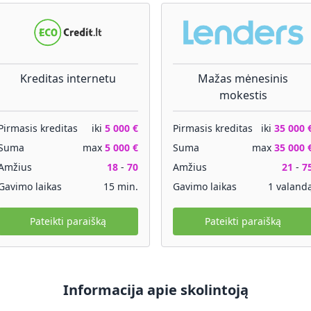
Kreditas internetu
Mažas mėnesinis
mokestis
Pirmasis kreditas
iki
5 000 €
Pirmasis kreditas
iki
35 000 
Suma
max
5 000 €
Suma
max
35 000 
Amžius
18
-
70
Amžius
21
-
7
Gavimo laikas
15 min.
Gavimo laikas
1 valand
Pateikti paraišką
Pateikti paraišką
Informacija apie skolintoją