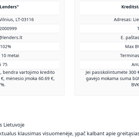
"Lenders"
Kreditst
Vilnius, LT-03116
Adresas: Lie
52000999
T
@lenders.lt
E. pašta
 102%
Max B
 10 metai
Terminas
i 75
Amž
, bendra vartojimo kredito
Jei pasiskolintumėte 300 
€, mėnesio įmoka 60.69 €,
gavėjo mokama suma būtų
7%.
BVK
os Lietuvoje
ualus klausimas visuomenėje, ypač kalbant apie greitąsias p