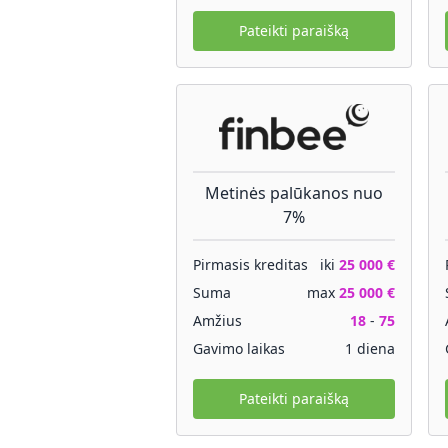
Pateikti paraišką
Metinės palūkanos nuo
7%
Pirmasis kreditas
iki
25 000 €
Suma
max
25 000 €
Amžius
18
-
75
Gavimo laikas
1 diena
Pateikti paraišką