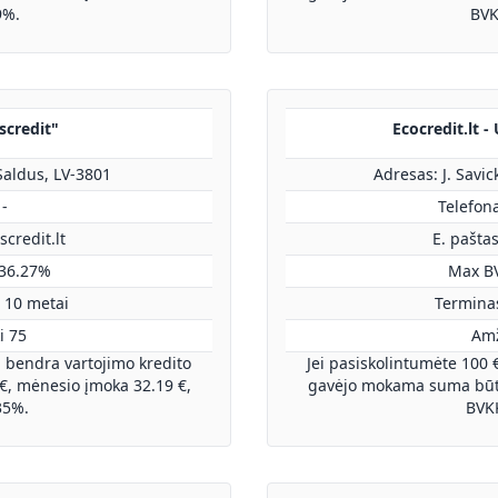
9%.
BVK
oscredit"
Ecocredit.lt -
 Saldus, LV-3801
Adresas: J. Savic
 -
Telefon
credit.lt
E. pašta
36.27%
Max B
 10 metai
Terminas
i 75
Amž
, bendra vartojimo kredito
Jei pasiskolintumėte 100 
, mėnesio įmoka 32.19 €,
gavėjo mokama suma būtų
35%.
BVK