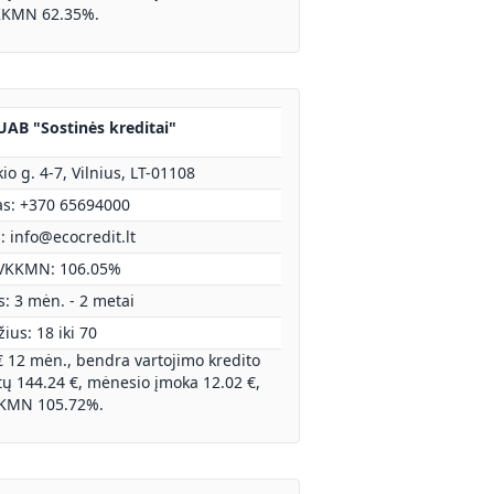
KMN 62.35%.
 UAB "Sostinės kreditai"
kio g. 4-7, Vilnius, LT-01108
as: +370 65694000
s:
info@ecocredit.lt
VKKMN: 106.05%
: 3 mėn. - 2 metai
ius: 18 iki 70
€ 12 mėn., bendra vartojimo kredito
 144.24 €, mėnesio įmoka 12.02 €,
KMN 105.72%.