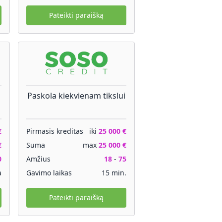
Pateikti paraišką
Paskola kiekvienam tikslui
€
Pirmasis kreditas
iki
25 000 €
€
Suma
max
25 000 €
0
Amžius
18
-
75
a
Gavimo laikas
15 min.
Pateikti paraišką