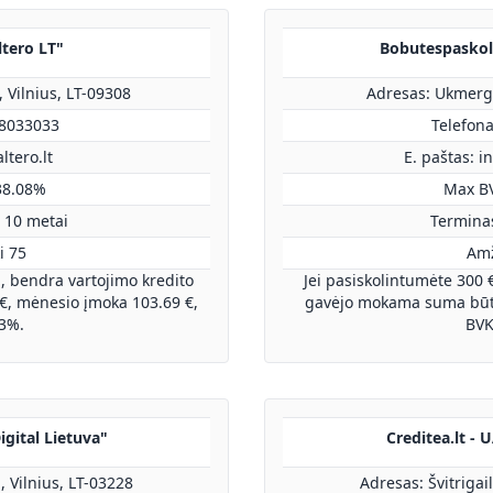
ltero LT"
Bobutespaskola
, Vilnius, LT-09308
Adresas: Ukmergė
68033033
Telefon
ltero.lt
E. paštas:
i
38.08%
Max B
 10 metai
Terminas
i 75
Amž
, bendra vartojimo kredito
Jei pasiskolintumėte 300 
, mėnesio įmoka 103.69 €,
gavėjo mokama suma būtų
3%.
BVK
igital Lietuva"
Creditea.lt - 
, Vilnius, LT-03228
Adresas: Švitrigai