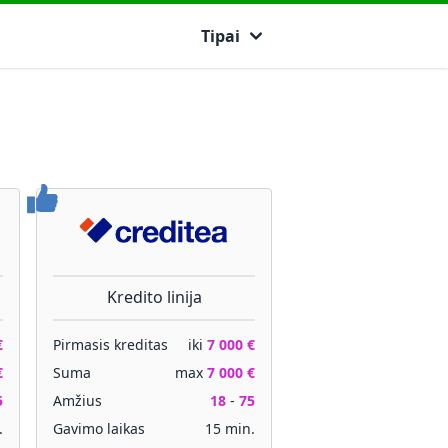
Tipai
Kredito linija
€
Pirmasis kreditas
iki
7 000 €
€
Suma
max
7 000 €
5
Amžius
18
-
75
.
Gavimo laikas
15 min.