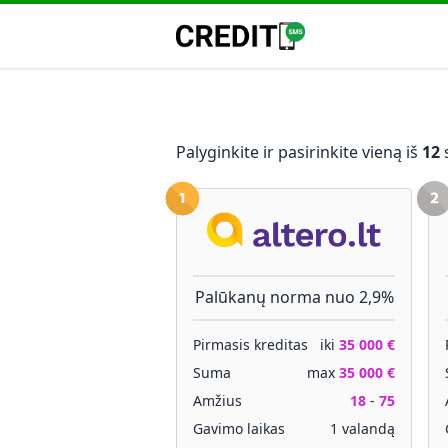
Palyginkite ir pasirinkite vieną iš
12
s
Palūkanų norma nuo 2,9%
Pirmasis kreditas
iki
35 000 €
Suma
max
35 000 €
Amžius
18
-
75
Gavimo laikas
1 valandą