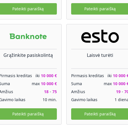
Pateikti paraišką
Pateikti paraišką
Grąžinkite pasiskolintą
Laisvė turėti
Pirmasis kreditas
iki
10 000 €
Pirmasis kreditas
iki
10 000 
Suma
max
10 000 €
Suma
max
10 000 
Amžius
18
-
75
Amžius
19
-
7
Gavimo laikas
10 min.
Gavimo laikas
1 dien
Pateikti paraišką
Pateikti paraišką