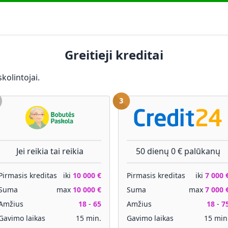
Greitieji kreditai
kolintojai.
Jei reikia tai reikia
50 dienų 0 € palūkanų
Pirmasis kreditas
iki
10 000 €
Pirmasis kreditas
iki
7 000 
Suma
max
10 000 €
Suma
max
7 000 
Amžius
18
-
65
Amžius
18
-
7
Gavimo laikas
15 min.
Gavimo laikas
15 min