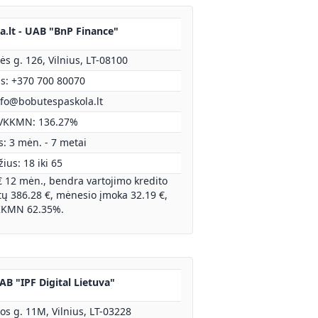
.lt - UAB "BnP Finance"
s g. 126, Vilnius, LT-08100
as: +370 700 80070
nfo@bobutespaskola.lt
VKKMN: 136.27%
: 3 mėn. - 7 metai
ius: 18 iki 65
€ 12 mėn., bendra vartojimo kredito
 386.28 €, mėnesio įmoka 32.19 €,
KMN 62.35%.
UAB "IPF Digital Lietuva"
los g. 11M, Vilnius, LT-03228