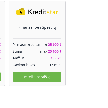
Finansai be rūpesčių
€
Pirmasis kreditas
iki
25 000 €
€
Suma
max
25 000 €
5
Amžius
18
-
75
ą
Gavimo laikas
15 min.
Pateikti paraišką