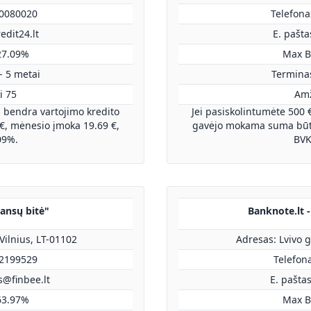
70080020
Telefona
edit24.lt
E. pašta
27.09%
Max B
- 5 metai
Terminas
i 75
Amž
, bendra vartojimo kredito
Jei pasiskolintumėte 500 
, mėnesio įmoka 19.69 €,
gavėjo mokama suma būtų
09%.
BVK
nansų bitė"
Banknote.lt 
 Vilnius, LT-01102
Adresas: Lvivo g
52199529
Telefon
s@finbee.lt
E. pašta
63.97%
Max B