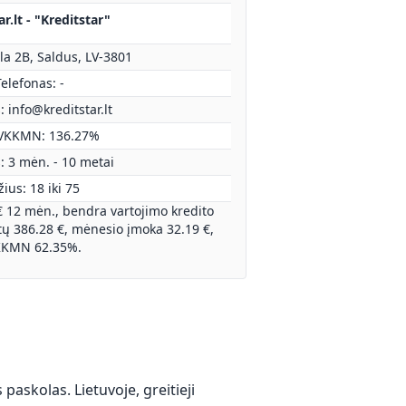
ar.lt - "Kreditstar"
la 2B, Saldus, LV-3801
elefonas: -
s:
info@kreditstar.lt
VKKMN: 136.27%
: 3 mėn. - 10 metai
ius: 18 iki 75
€ 12 mėn., bendra vartojimo kredito
 386.28 €, mėnesio įmoka 32.19 €,
KMN 62.35%.
askolas. Lietuvoje, greitieji