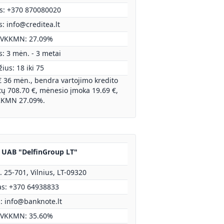
s: +370 870080020
s:
info@creditea.lt
VKKMN: 27.09%
: 3 mėn. - 3 metai
ius: 18 iki 75
€ 36 mėn., bendra vartojimo kredito
 708.70 €, mėnesio įmoka 19.69 €,
KMN 27.09%.
- UAB "DelfinGroup LT"
. 25-701, Vilnius, LT-09320
as: +370 64938833
s:
info@banknote.lt
VKKMN: 35.60%